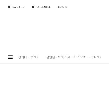
FAVORITE
CS CENTER
BOARD
상의(トップス)
올인원・드레스(オールインワン・ドレス)