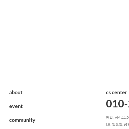
about
cs center
010-
event
평일 : AM :11:0
community
(토, 일요일, 공