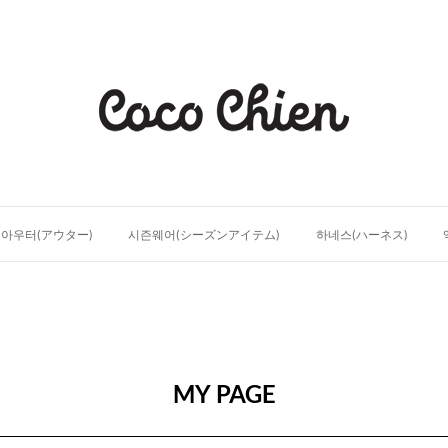
아우터(アウター)
시즌웨어(シーズンアイテム)
하네스(ハーネス)
MY PAGE