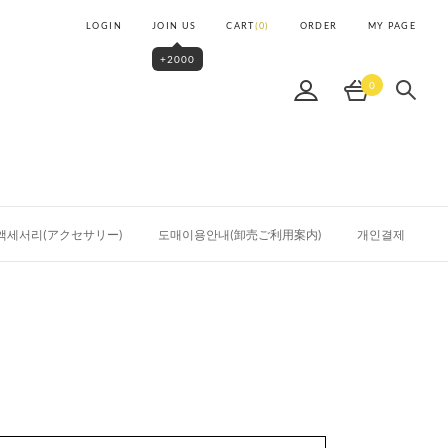
LOGIN
JOIN US
CART
(
0
)
ORDER
MY PAGE
+2000
0
액세서리(アクセサリー)
도매이용안내(卸売ご利用案内)
개인결제