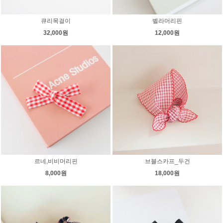
큐리목걸이
벨라머리핀
32,000원
12,000원
르네,비비머리핀
브블스카프_두건
8,000원
18,000원