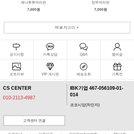
제나튜튜머리핀
앙뚜머리핀
7,000원
7,000원
더보기
(
1
/
2
)
+
공지사항
카톡상담
Q&A
멤버쉽
포토리뷰
VIP 게시판
배송조회
기획전
CS CENTER
IBK기업 467-056109-01-
014
010-2113-4987
코코시앙(차민자)
고객센터 연결