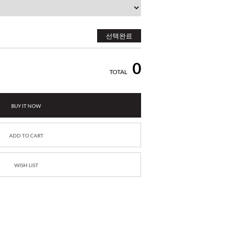
선택완료
0
TOTAL
BUY IT NOW
ADD TO CART
WISH LIST