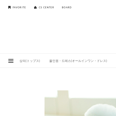
FAVORITE
CS CENTER
BOARD
상의(トップス)
올인원・드레스(オールインワン・ドレス)