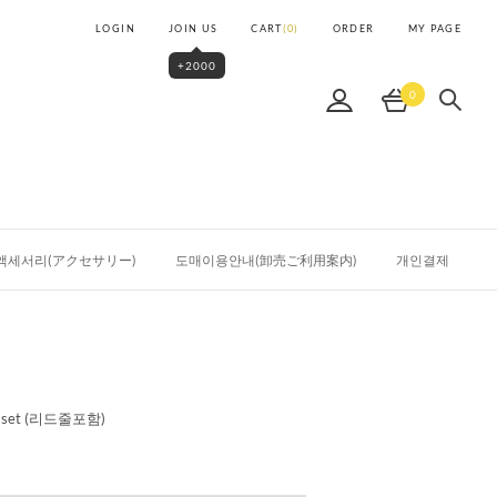
LOGIN
JOIN US
CART
(
0
)
ORDER
MY PAGE
+2000
0
액세서리(アクセサリー)
도매이용안내(卸売ご利用案内)
개인결제
et (리드줄포함)