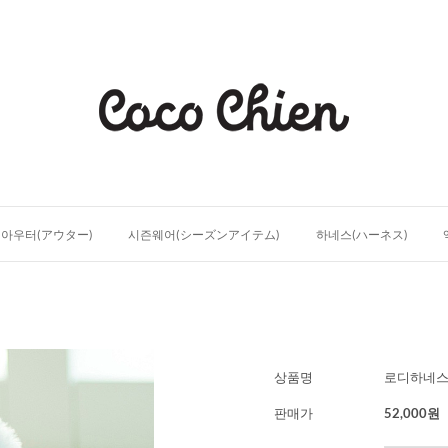
아우터(アウター)
시즌웨어(シーズンアイテム)
하네스(ハーネス)
상품명
로디하네스s
판매가
52,000원