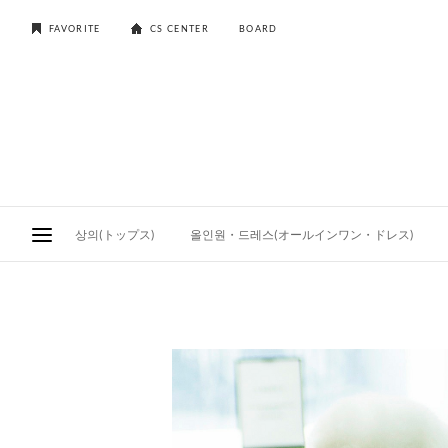
FAVORITE
CS CENTER
BOARD
상의(トップス)
올인원・드레스(オールインワン・ドレス)