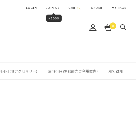
LOGIN
JOIN US
CART
(
0
)
ORDER
MY PAGE
+2000
0
액세서리(アクセサリー)
도매이용안내(卸売ご利用案内)
개인결제
츠