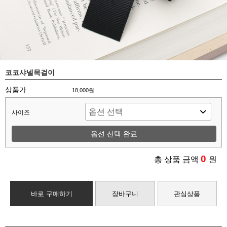
코코샤넬목걸이
상품가
18,000원
사이즈
옵션 선택 완료
0
총 상품 금액
원
바로 구매하기
장바구니
관심상품